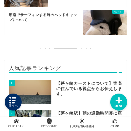
湘南でサーフィンする時のヘッドキャッ
プについて
HOME
PROFILE
CONTACT
人気記事ランキング
SITE MAP
1
【茅ヶ崎カーストについて】実際
に住んでいる視点からお伝えしま
す。
目次へ
MENU
2
【茅ヶ崎駅】朝の通勤時間帯に座
れるのかどうかをお伝えします。
CHIGASAKI
KOSODATE
CAMP
SURF＆TRAINING