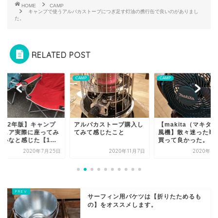
HOME
CAMP
キャンプで使うアルパカストーブにつぎ足す灯油の携行缶で良いのがありまし
た。
RELATED POST
P
CAMP
CAMP
2022年版】キャンプ
アルパカストーブ購入し
【makita（マキタ
チェア実際に座ってみ
てみて感じたこと
風機】散々迷った挙
いなと感じた【1...
買って良かった。
2020年7月25日
2020年11月7日
2020年6
サーフィン用バケツは【折りたためるも
の】をオススメします。