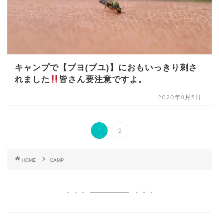
キャンプで【ブヨ(ブユ)】におもいっきり刺さ
れました
皆さん要注意ですよ。
2020年8月5日
1
2
HOME
CAMP