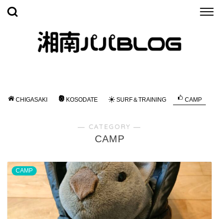
CHIGASAKI
KOSODATE
SURF＆TRAINING
CAMP
― CATEGORY ―
CAMP
CAMP