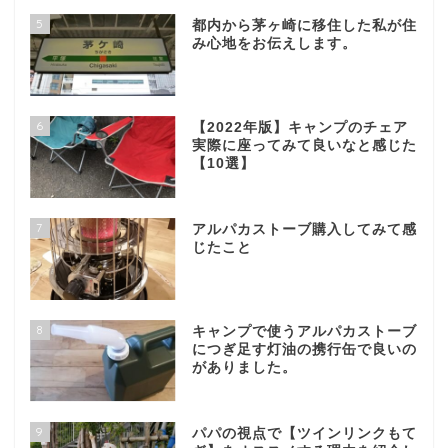
5
都内から茅ヶ崎に移住した私が住
み心地をお伝えします。
6
【2022年版】キャンプのチェア
実際に座ってみて良いなと感じた
【10選】
7
アルパカストーブ購入してみて感
じたこと
8
キャンプで使うアルパカストーブ
につぎ足す灯油の携行缶で良いの
がありました。
9
パパの視点で【ツインリンクもて