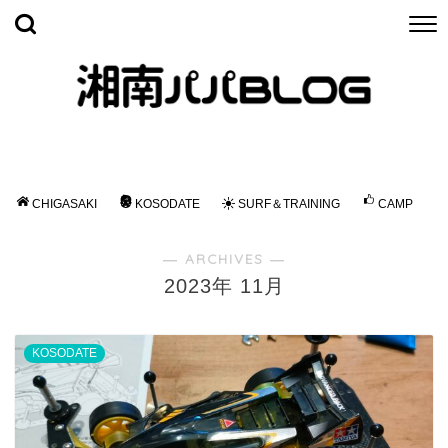
CHIGASAKI
KOSODATE
SURF＆TRAINING
CAMP
― ARCHIVES ―
2023年 11月
KOSODATE