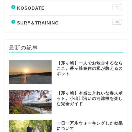
71
KOSODATE
26
SURF＆TRAINING
最新の記事
【茅ヶ崎】一人でお散歩するなら
ここ。茅ヶ崎在住の私が教えるス
ポット
【茅ヶ崎】本当にきれいな春スポ
ット。小出川沿いの河津桜を楽し
む完全ガイド
一日一万歩ウォーキングした効果
について