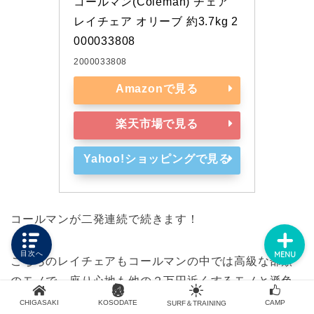
コールマン(Coleman) チェア 
レイチェア オリーブ 約3.7kg 2
000033808
HOME
2000033808
Amazonで見る
PROFILE
楽天市場で見る
CONTACT
Yahoo!ショッピングで見る
SITE MAP
コールマンが二発連続で続きます！
目次へ
MENU
こちらのレイチェアもコールマンの中では高級な部類
のモノで、座り心地も他の２万円近くするモノと遜色
ありません。
CHIGASAKI
KOSODATE
CAMP
SURF＆TRAINING