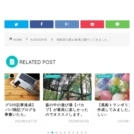
HOME
KOSODATE
相模原公園＆麻溝公園行ってきました。
RELATED POST
ODATE
KOSODATE
KOSODATE
ブログ100記事達成】
森の中の遊び場【パカ
【風船トランポリン
育てパパ雑記ブログを
ブ】が最高に楽しかった
作成してみました。
00記事書いたら。
のでオススメします。
しい♪
2020年6月17日
2020年9月3日
2020年5月