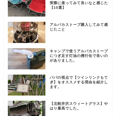
実際に座ってみて良いなと感じた
【10選】
7
アルパカストーブ購入してみて感
じたこと
8
キャンプで使うアルパカストーブ
につぎ足す灯油の携行缶で良いの
がありました。
9
パパの視点で【ツインリンクもて
ぎ】をオススメする理由を紹介し
ます。
10
【北軽井沢スウィートグラス】や
はり最高でした。