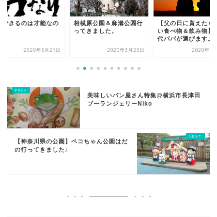
模原公園＆麻溝公園行
【父の日に貰えたら嬉し
ずっと続けてきた子
てきました。
い食べ物＆飲み物】３０
の【スイミング】を
代パパが選びます。
て感じたこと。
2020年3月25日
2020年5月18日
2020年6
美味しいパン屋さん特集@横浜市長津田
ブーランジェリーNiko
【神奈川県の公園】ペコちゃん公園はだ
の行ってきました♪