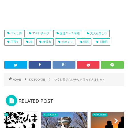
つくし野
アスレチック
国道２４６号線
大人も楽しい
子育て
桶
横浜市
池ポチャ
緑区
長津田
HOME
KOSODATE
つくし野アスレチック行ってきました♪
RELATED POST
ODATE
KOSODATE
KOSODATE