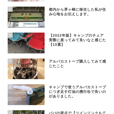
5
都内から茅ヶ崎に移住した私が住
み心地をお伝えします。
6
【2022年版】キャンプのチェア
実際に座ってみて良いなと感じた
【10選】
7
アルパカストーブ購入してみて感
じたこと
8
キャンプで使うアルパカストーブ
につぎ足す灯油の携行缶で良いの
がありました。
9
パパの視点で【ツインリンクもて