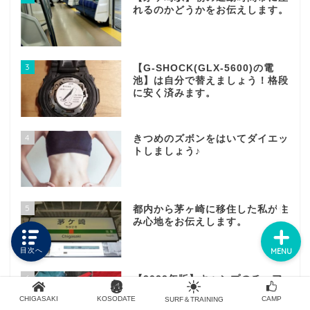
れるのかどうかをお伝えします。
HOME
3
【G-SHOCK(GLX-5600)の電
池】は自分で替えましょう！格段
に安く済みます。
PROFILE
CONTACT
4
きつめのズボンをはいてダイエッ
トしましょう♪
SITE MAP
5
都内から茅ヶ崎に移住した私が住
み心地をお伝えします。
目次へ
MENU
6
【2022年版】キャンプのチェア
実際に座ってみて良いなと感じた
CHIGASAKI
KOSODATE
CAMP
SURF＆TRAINING
【10選】