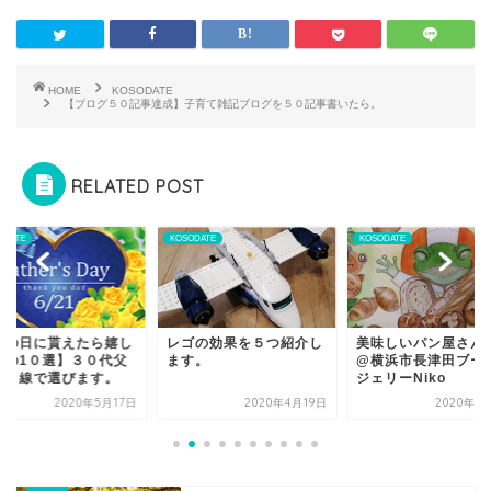
HOME
KOSODATE
【ブログ５０記事達成】子育て雑記ブログを５０記事書いたら。
RELATED POST
ODATE
KOSODATE
KOSODATE
ゴの効果を５つ紹介し
美味しいパン屋さん特集
相模原公園＆麻溝公
す。
@横浜市長津田ブーラン
ってきました。
ジェリーNiko
2020年4月19日
2020年4月11日
2020年3月