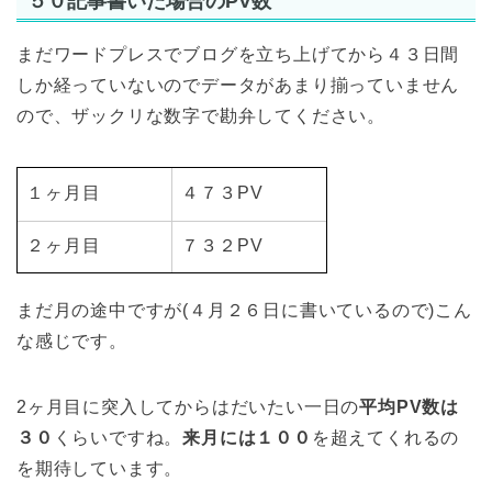
５０記事書いた場合のPV数
まだワードプレスでブログを立ち上げてから４３日間
しか経っていないのでデータがあまり揃っていません
ので、ザックリな数字で勘弁してください。
１ヶ月目
４７３PV
２ヶ月目
７３２PV
まだ月の途中ですが(４月２６日に書いているので)こん
な感じです。
2ヶ月目に突入してからはだいたい一日の
平均PV数は
３０
くらいですね。
来月には１００
を超えてくれるの
を期待しています。